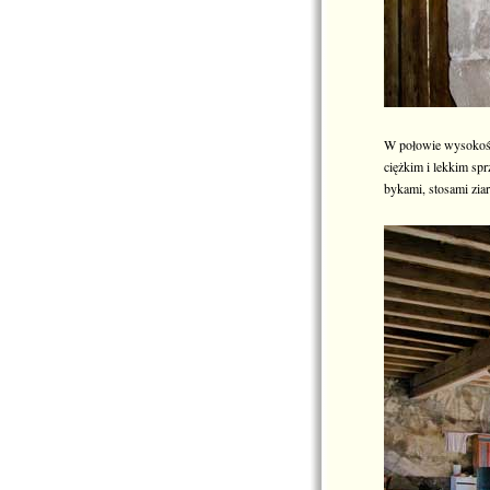
W połowie wysokości
ciężkim i lekkim sp
bykami, stosami ziar