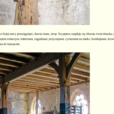
 byłej nawy przeciągnięto, dawno temu, strop. Na piętrze znajduje się obecnie świat dziecka
rzętem rolniczym, traktorami, ciągnikami, przyczepami, cysternami na mleko, kombajnami, kr
na do transportu.