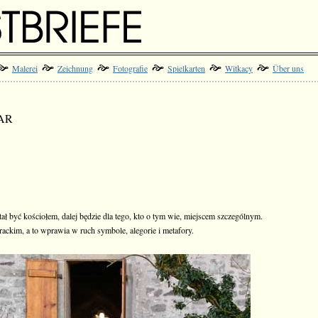
Malerei
Zeichnung
Fotografie
Spielkarten
Witkacy
Über uns
AR
tał być kościołem, dalej będzie dla tego, kto o tym wie, miejscem szczególnym.
erackim, a to wprawia w ruch symbole, alegorie i metafory.