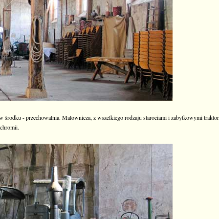
w środku - przechowalnia. Malownicza, z wszelkiego rodzaju starociami i zabytkowymi trakto
ichromii.