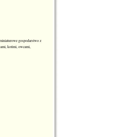
, miniaturowe gospodarstwo z
owami, końmi, owcami,