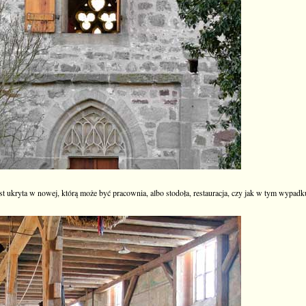
st ukryta w nowej, którą może być pracownia, albo stodoła, restauracja, czy jak w tym wypadk