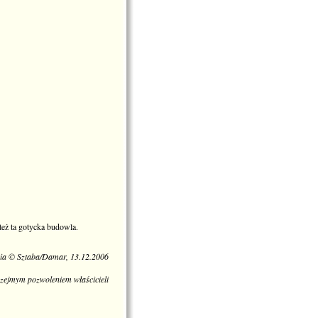
też ta gotycka budowla.
cia © Sztaba/Damar, 13.12.2006
zejmym pozwoleniem właścicieli