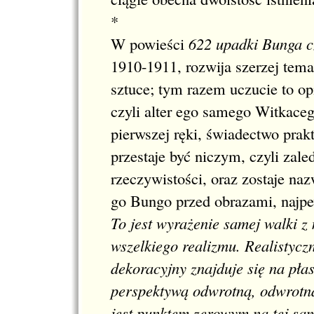
*
W powieści
622 upadki Bunga c
1910-1911, rozwija szerzej tem
sztuce; tym razem uczucie to op
czyli alter ego samego Witkace
pierwszej ręki, świadectwo prak
przestaje być niczym, czyli zale
rzeczywistości, oraz zostaje na
go Bungo przed obrazami, najpe
To jest wyrażenie samej walki z
wszelkiego realizmu. Realistyczn
dekoracyjny znajduje się na płas
perspektywą odwrotną, odwrotną
jest punktem zerowym na tej sam