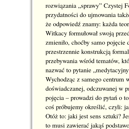
rozwiązania „sprawy” Czystej F
przydatności do ujmowania także
że odpowiedź znamy: każda teori
Witkacy formułował swoją przed 
zmieniło, choćby samo pojęcie d
przestrzennie konstrukcją form
przebywania wśród tematów, któ
nazwać to pytanie „medytacyjnym
Wychodząc z samego centrum wi
doświadczanej, odczuwanej w prz
pojęcia – prowadzi do pytań o t
coś próbujemy określić, czyli: 
Otóż to: jaki jest sens sztuki? J
to musi zawierać jakąś podstaw