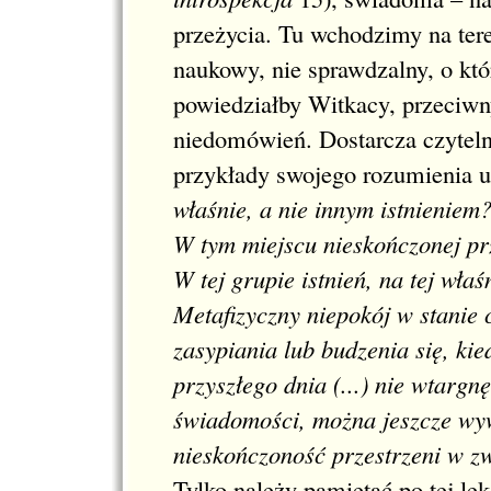
przeżycia. Tu wchodzimy na tere
naukowy, nie sprawdzalny, o kt
powiedziałby Witkacy, przeciw
niedomówień. Dostarcza czyteln
przykłady swojego rozumienia u
właśnie, a nie innym istnieniem
W tym miejscu nieskończonej prz
W tej grupie istnień, na tej wła
Metafizyczny niepokój w stanie 
zasypiania lub budzenia się, ki
przyszłego dnia (...) nie wtargn
świadomości, można jeszcze wywo
nieskończoność przestrzeni w zw
Tylko należy pamiętać po tej lek