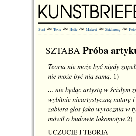
Start
Texte
Hefte
Malerei
Zeichnung
Foto
Próba artyku
SZTABA
Teoria nie może być nigdy zupeł
nie może być nią samą
.
1
)
... nie będąc artystą w ścisłym
wybitnie nieartystyczną naturę i
zabiera głos jako wyrocznia w t
mówił o budowie lokomotyw
.
2)
UCZUCIE I TEORIA