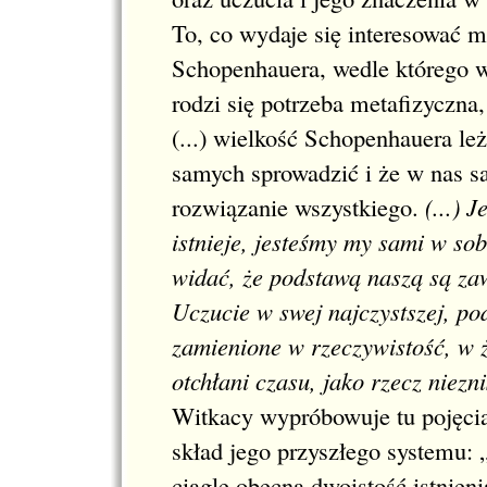
To, co wydaje się interesować m
Schopenhauera, wedle którego 
rodzi się potrzeba metafizyczna
(...) wielkość Schopenhauera l
samych sprowadzić i że w nas s
rozwiązanie wszystkiego.
(...) J
istnieje, jesteśmy my sami w sob
widać, że podstawą naszą są zaw
Uczucie w swej najczystszej, pod
zamienione w rzeczywistość, w ż
otchłani czasu, jako rzecz niezni
Witkacy wypróbowuje tu pojęcia
skład jego przyszłego systemu: „
ciągle obecna dwoistość istnieni