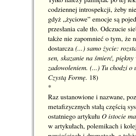
codziennej introspekcji, żeby n
gdyż „życiowe” emocje są pojed
przesłania całe tło. Odczucie si
także nie zapomnieć o tym, że n
dostarcza
(...) samo życie: rozs
sen, skazanie na śmierć, piękny 
zadowoleniem. (...) Tu chodzi o
Czystą Formę.
18
)
*
Raz ustanowione i nazwane, poz
metafizycznych stałą częścią s
ostatniego artykułu
O istocie m
w artykułach, polemikach i kole
powieściach i dramatach, a tak