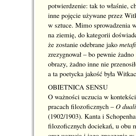
potwierdzenie: tak to właśnie, c
inne pojęcie używane przez Wit
w sztuce. Mimo sprowadzenia w 
na ziemię, do kategorii doświad
że zostanie odebrane jako
metaf
zrezygnował – bo pewnie żadno i
obrazy, żadno inne nie przenosi
a ta poetycka jakość była Witk
OBIETNICA SENSU
O ważności uczucia w kontekści
pracach filozoficznych –
O duali
(1902/1903). Kanta i Schopenh
filozoficznych dociekań, u obu 
oraz uczucia i jego znaczenia w