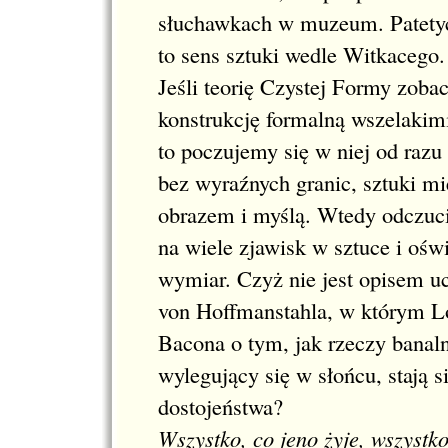
słuchawkach w muzeum. Patetyc
to sens sztuki wedle Witkacego.
Jeśli teorię Czystej Formy zoba
konstrukcję formalną wszelakimi
to poczujemy się w niej od raz
bez wyraźnych granic, sztuki mi
obrazem i myślą. Wtedy odczuc
na wiele zjawisk w sztuce i ośw
wymiar. Czyż nie jest opisem 
von Hoffmanstahla, w którym Lo
Bacona o tym, jak rzeczy banaln
wylegujący się w słońcu, stają 
dostojeństwa?
Wszystko, co jeno żyje, wszystk