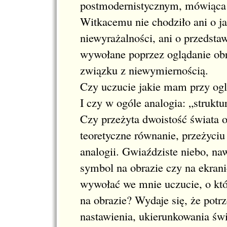
postmodernistycznym, mówiąca o
Witkacemu nie chodziło ani o ja
niewyrażalności, ani o przedstaw
wywołane poprzez oglądanie obr
związku z niewymiernością.
Czy uczucie jakie mam przy ogl
I czy w ogóle analogia: „struktu
Czy przeżyta dwoistość świata 
teoretyczne równanie, przeżyciu
analogii. Gwiaździste niebo, na
symbol na obrazie czy na ekran
wywołać we mnie uczucie, o kt
na obrazie? Wydaje się, że potr
nastawienia, ukierunkowania św