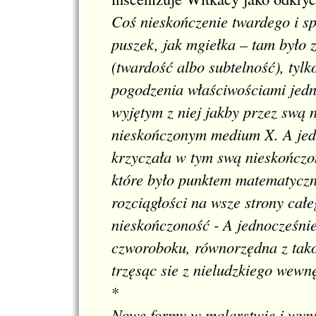
Coś nieskończenie twardego i sp
puszek, jak mgiełka – tam było 
(twardość albo subtelność), tyl
pogodzenia właściwościami jedn
wyjętym z niej jakby przez swą
nieskończonym medium X. A jedn
krzyczała w tym swą nieskończon
które było punktem matematyczn
rozciągłości na wsze strony całe
nieskończoność - A jednocześnie
czworoboku, równorzędna z takoś
trzęsąc sie z nieludzkiego wewn
*
Nowe formy w malarstwie i wyni