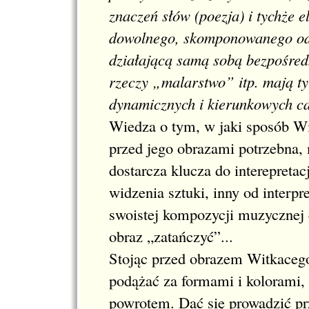
znaczeń słów (poezja) i tychże e
dowolnego, skomponowanego odp
działającą samą sobą bezpośredn
rzeczy „malarstwo” itp. mają ty
dynamicznych i kierunkowych ca
Wiedza o tym, w jaki sposób Wi
przed jego obrazami potrzebna,
dostarcza klucza do interepretac
widzenia sztuki, inny od interpr
swoistej kompozycji muzycznej c
obraz „zatańczyć”...
Stojąc przed obrazem Witkacego
podążać za formami i kolorami, 
powrotem. Dać się prowadzić prze