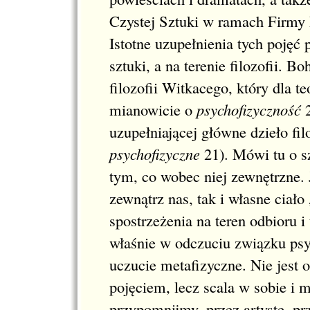
Czystej Sztuki w ramach Firmy 
Istotne uzupełnienia tych pojęć
sztuki, a na terenie filozofii. B
filozofii Witkacego, który dla 
mianowicie o
psychofizyczność
uzupełniającej główne dzieło fi
psychofizyczne
21
). Mówi tu o s
tym, co wobec niej zewnętrzne.
zewnątrz nas, tak i własne ciał
spostrzeżenia na teren odbioru i
właśnie w odczuciu związku psyc
uczucie metafizyczne. Nie jes
pojęciem, lecz scala w sobie i m
przypomnijmy, przez artystę, p