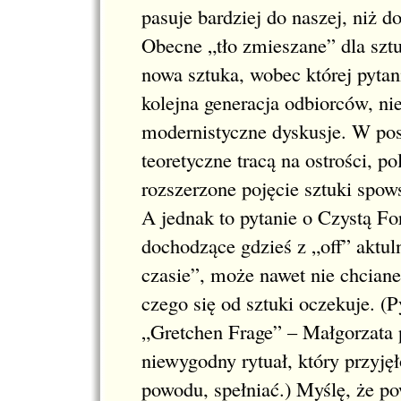
pasuje bardziej do naszej, niż d
Obecne „tło zmieszane” dla sztuki
nowa sztuka, wobec której pyta
kolejna generacja odbiorców, ni
modernistyczne dyskusje. W pos
teoretyczne tracą na ostrości, po
rozszerzone pojęcie sztuki spows
A jednak to pytanie o Czystą Fo
dochodzące gdzieś z „off” aktuln
czasie”, może nawet nie chciane,
czego się od sztuki oczekuje. (
„Gretchen Frage” – Małgorzata py
niewygodny rytuał, który przyjęł
powodu, spełniać.) Myślę, że po