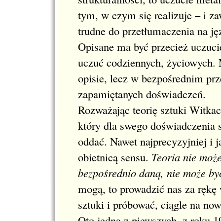
tym, w czym się realizuje – i z
trudne do przetłumaczenia na ję
Opisane ma być przecież uczucie,
uczuć codziennych, życiowych. M
opisie, lecz w bezpośrednim prz
zapamiętanych doświadczeń.
Rozważając teorię sztuki Witka
który dla swego doświadczenia s
oddać. Nawet najprecyzyjniej i j
obietnicą sensu.
Teoria nie może
bezpośrednio daną, nie może by
mogą, to prowadzić nas za rękę 
sztuki i próbować, ciągle na no
Oto jedna z piewszych, z roku 