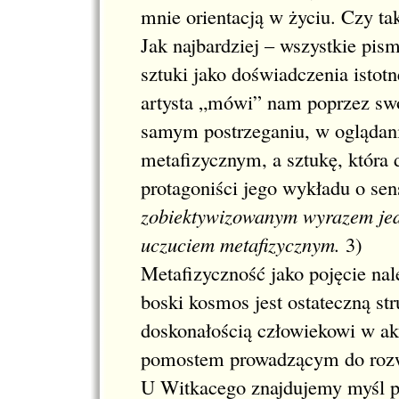
mnie orientacją w życiu. Czy ta
Jak najbardziej – wszystkie pi
sztuki jako doświadczenia istotn
artysta „mówi” nam poprzez swoj
samym postrzeganiu, w oglądan
metafizycznym, a sztukę, która
protagoniści jego wykładu o sen
zobiektywizowanym wyrazem jedn
uczuciem metafizycznym.
3
)
Metafizyczność jako pojęcie nale
boski kosmos jest ostateczną st
doskonałością człowiekowi w ak
pomostem prowadzącym do rozw
U Witkacego znajdujemy myśl p