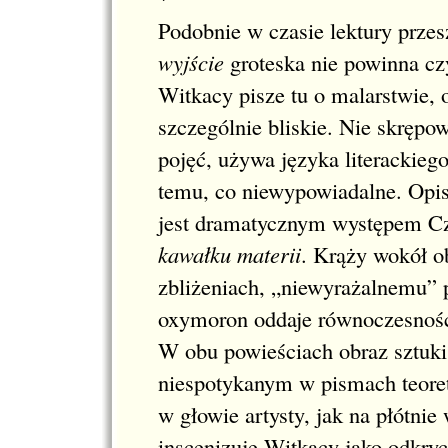
Podobnie w czasie lektury przes
wyjście
groteska nie powinna cz
Witkacy pisze tu o malarstwie, 
szczególnie bliskie. Nie skręp
pojęć, używa języka literackiego
temu, co niewypowiadalne. Opis
jest dramatycznym występem C
kawałku materii
. Krąży wokół o
zbliżeniach, „niewyrażalnemu” 
oxymoron oddaje równoczesność
W obu powieściach obraz sztuki,
niespotykanym w pismach teoret
w głowie artysty, jak na płótni
inscenizuje Witkacy jako odkryc