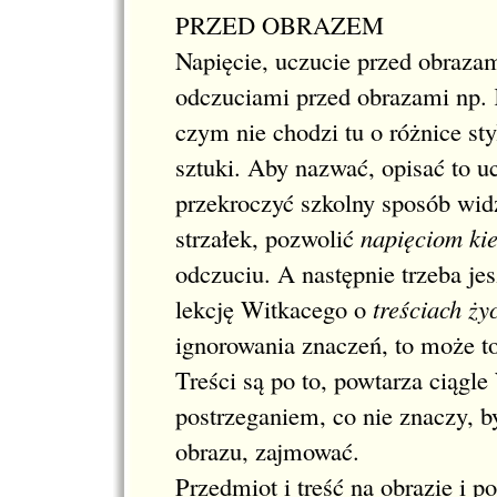
PRZED OBRAZEM
Napięcie, uczucie przed obraza
odczuciami przed obrazami np. 
czym nie chodzi tu o różnice sty
sztuki. Aby nazwać, opisać to uc
przekroczyć szkolny sposób widz
strzałek, pozwolić
napięciom ki
odczuciu. A następnie trzeba je
lekcję Witkacego o
treściach ży
ignorowania znaczeń, to może t
Treści są po to, powtarza ciągl
postrzeganiem, co nie znaczy, 
obrazu, zajmować.
Przedmiot i treść na obrazie i p